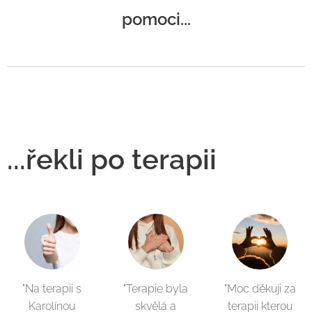
pomoci...
...řekli po terapii
"Na terapii s
"Terapie byla
"Moc děkuji za
Karolínou
skvělá a
terapii kterou