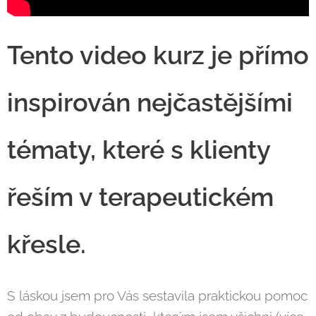
Tento video kurz je přímo
inspirován nejčastějšími
tématy, které s klienty
řeším v terapeutickém
křesle.
S láskou jsem pro Vás sestavila praktickou pomoc