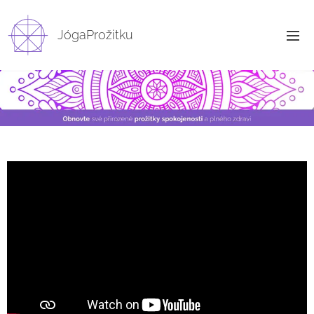
JógaProžitku