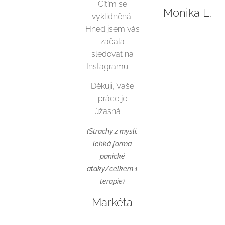
Cítím se
Monika L.
vyklidněná.
Hned jsem vás
začala
sledovat na
Instagramu😊
Děkuji, Vaše
práce je
úžasná👏
(Strachy z mysli,
lehká forma
panické
ataky/celkem 1
terapie)
Markéta