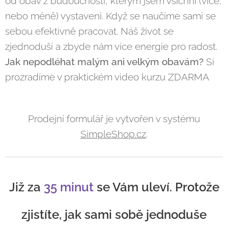
od obav z budoucnosti, kterým jsem všichni (více,
nebo méně) vystaveni. Když se naučíme sami se
sebou efektivně pracovat. Náš život se
zjednoduší a zbyde nám více energie pro radost.
Jak nepodléhat malým ani velkým obavám?
Si
prozradíme v praktickém video kurzu ZDARMA
Prodejní formulář je vytvořen v systému
SimpleShop.cz
.
Již za
35 minut
se Vám uleví. Protože
zjistíte, jak sami sobě jednoduše