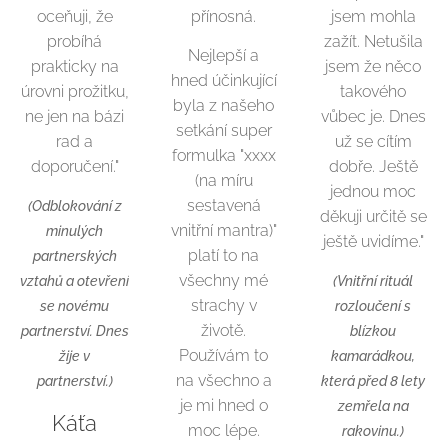
oceňuji, že
přínosná.
jsem mohla
probíhá
zažít. Netušila
Nejlepší a
prakticky na
jsem že něco
hned účinkující
úrovni prožitku,
takového
byla z našeho
ne jen na bázi
vůbec je. Dnes
setkání super
rad a
už se cítím
formulka "xxxx
doporučení."
dobře. Ještě
(na míru
jednou moc
sestavená
(Odblokování z
děkuji určitě se
vnitřní mantra)"
minulých
ještě uvidíme."
platí to na
partnerských
všechny mé
vztahů a otevření
(Vnitřní rituál
strachy v
se novému
rozloučení s
životě.
partnerství. Dnes
blízkou
Používám to
žije v
kamarádkou,
na všechno a
partnerství.)
která před 8 lety
je mi hned o
zemřela na
Káťa
moc lépe.
rakovinu.)