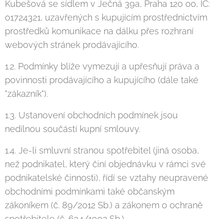
Kubešová se sídlem v Ječná 39a, Praha 120 00, IČ:
01724321, uzavřených s kupujícím prostřednictvím
prostředků komunikace na dálku přes rozhraní
webových stránek prodávajícího.
1.2. Podmínky blíže vymezují a upřesňují práva a
povinnosti prodávajícího a kupujícího (dále také
"zákazník").
1.3. Ustanovení obchodních podmínek jsou
nedílnou součástí kupní smlouvy.
1.4. Je-li smluvní stranou spotřebitel (jiná osoba,
než podnikatel, který činí objednávku v rámci své
podnikatelské činnosti), řídí se vztahy neupravené
obchodními podmínkami také občanským
zákoníkem (č. 89/2012 Sb.) a zákonem o ochraně
spotřebitele (č. 634/1992 Sb.).