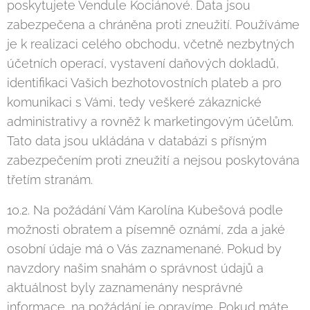
poskytujete Vendule Kociánové. Data jsou
zabezpečena a chráněna proti zneužití. Používáme
je k realizaci celého obchodu, včetně nezbytných
účetních operací, vystavení daňových dokladů,
identifikaci Vašich bezhotovostních plateb a pro
komunikaci s Vámi, tedy veškeré zákaznické
administrativy a rovněž k marketingovým účelům.
Tato data jsou ukládána v databázi s přísným
zabezpečením proti zneužití a nejsou poskytována
třetím stranám.
10.2. Na požádání Vám Karolína Kubešová podle
možnosti obratem a písemně oznámí, zda a jaké
osobní údaje má o Vás zaznamenané. Pokud by
navzdory našim snahám o správnost údajů a
aktuálnost byly zaznamenány nesprávné
informace, na požádání je opravíme. Pokud máte