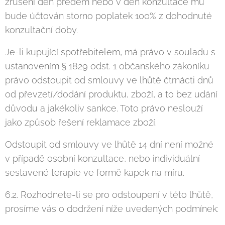
zrušení den předem nebo v den konzultace mu
bude účtován storno poplatek 100% z dohodnuté
konzultační doby.
Je-li kupující spotřebitelem, má právo v souladu s
ustanovením § 1829 odst. 1 občanského zákoníku
právo odstoupit od smlouvy ve lhůtě čtrnácti dnů
od převzetí/dodání produktu, zboží, a to bez udání
důvodu a jakékoliv sankce. Toto právo neslouží
jako způsob řešení reklamace zboží.
Odstoupit od smlouvy ve lhůtě 14 dní není možné
v případě osobní konzultace, nebo individuální
sestavené terapie ve formě kapek na míru.
6.2. Rozhodnete-li se pro odstoupení v této lhůtě,
prosíme vás o dodržení níže uvedených podmínek: