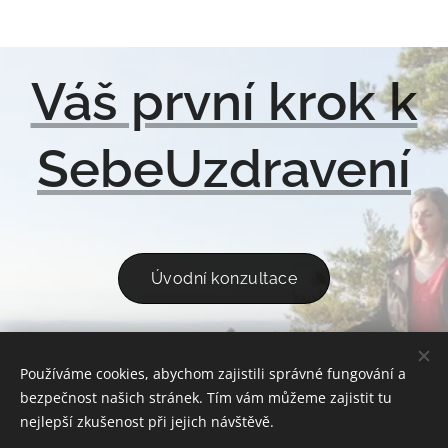
Váš první krok k
SebeUzdravení
Úvodní konzultace
Používáme cookies, abychom zajistili správné fungování a
ÚVOD
REFERENCE
KONTAKT
OCHRANA OSOBNÍCH ÚDAJŮ
bezpečnost našich stránek. Tím vám můžeme zajistit tu
OBCHODNÍ PODMÍNKY
nejlepší zkušenost při jejich návštěvě.