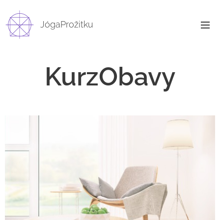
JógaProžitku
KurzObavy