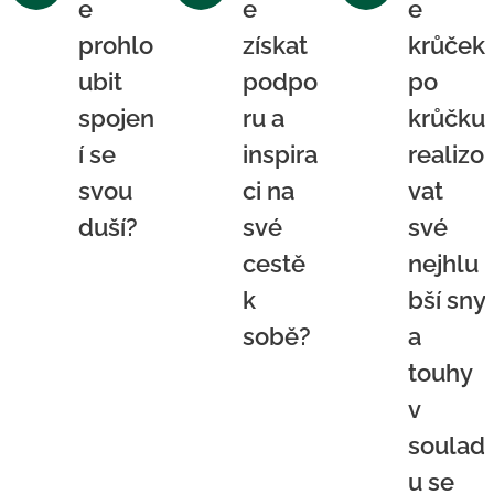
e
e
e
prohlo
získat
krůček
ubit
podpo
po
spojen
ru a
krůčku
í se
inspira
realizo
svou
ci na
vat
duší?
své
své
cestě
nejhlu
k
bší sny
sobě?
a
touhy
v
soulad
u se