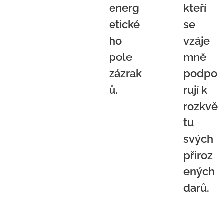
energ
kteří
etické
se
ho
vzáje
pole
mně
zázrak
podpo
ů.
rují k
rozkvě
tu
svých
přiroz
ených
darů.