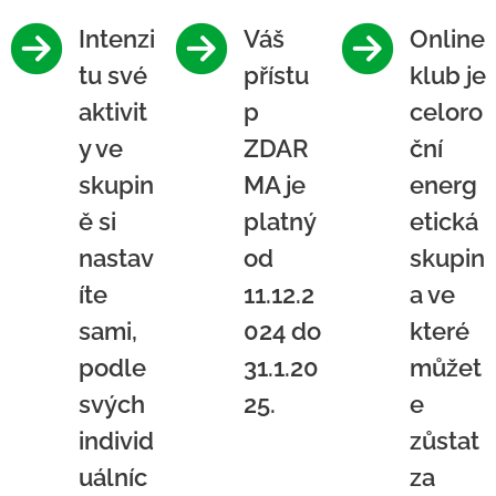
Intenzi
Váš
Online
tu své
přístu
klub je
aktivit
p
celoro
y ve
ZDAR
ční
skupin
MA je
energ
ě si
platný
etická
nastav
od
skupin
íte
11.12.2
a ve
sami,
024 do
které
podle
31.1.20
můžet
svých
25.
e
individ
zůstat
uálníc
za