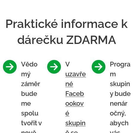
Praktické informace k
dárečku ZDARMA
Vědo
V
Progra
mý
uzavře
m
záměr
né
skupin
bude
Faceb
y bude
me
ookov
nenár
spolu
é
očný,
tvořit v
skupin
abych
nově
ě
se
vás