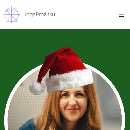
JógaProžitku