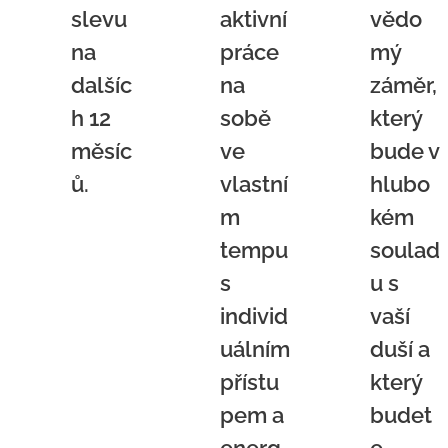
slevu
aktivní
vědo
na
práce
mý
dalšíc
na
záměr,
h 12
sobě
který
měsíc
ve
bude v
ů.
vlastní
hlubo
m
kém
tempu
soulad
s
u s
individ
vaší
uálním
duší a
přístu
který
pem a
budet
energ
e