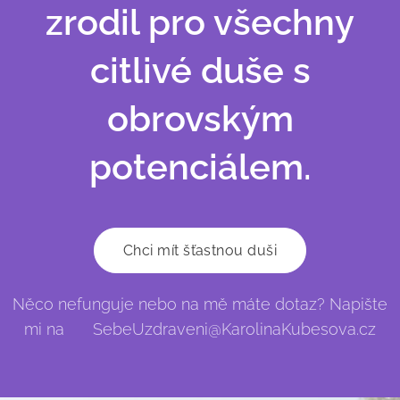
zrodil pro všechny
citlivé duše s
obrovským
potenciálem.
Chci mít šťastnou duši
Něco nefunguje nebo na mě máte dotaz? Napište
mi na 📩 SebeUzdraveni@KarolinaKubesova.cz