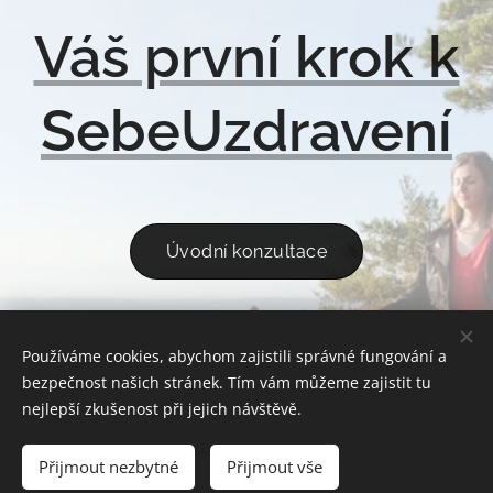
Váš první krok k
SebeUzdravení
Úvodní konzultace
Používáme cookies, abychom zajistili správné fungování a
ÚVOD
REFERENCE
KONTAKT
OCHRANA OSOBNÍCH ÚDAJŮ
bezpečnost našich stránek. Tím vám můžeme zajistit tu
OBCHODNÍ PODMÍNKY
nejlepší zkušenost při jejich návštěvě.
Přijmout nezbytné
Přijmout vše
Cookies