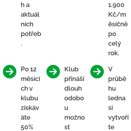
h a
1.900
aktuál
Kč/m
ních
ěsíčně
potřeb
po
.
celý
rok.
Po 12
Klub
V
měsící
přináší
průbě
ch v
dlouh
hu
klubu
odobo
ledna
získáv
u
si
áte
možno
vytvoří
50%
st
te