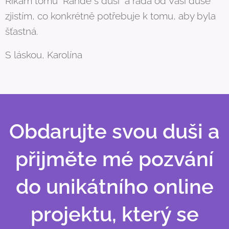
Říkám tomu "Rande s duší" a ráda od Vaší duše
zjistím, co konkrétně potřebuje k tomu, aby byla
šťastná.
S láskou, Karolína 💜
Obdarujte svou duši a
přijměte mé pozvání
do unikátního online
projektu, který se