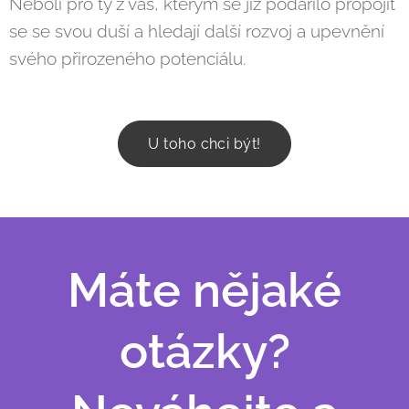
Neboli pro ty z vás, kterým se již podařilo propojit
se se svou duší a hledají další rozvoj a upevnění
svého přirozeného potenciálu.
U toho chci být!
Máte nějaké
otázky?