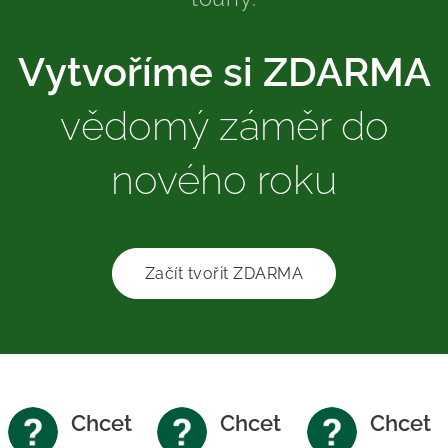
Vytvoříme si ZDARMA
vědomý záměr do
nového roku
Začít tvořit ZDARMA
Chcet
Chcet
Chcet