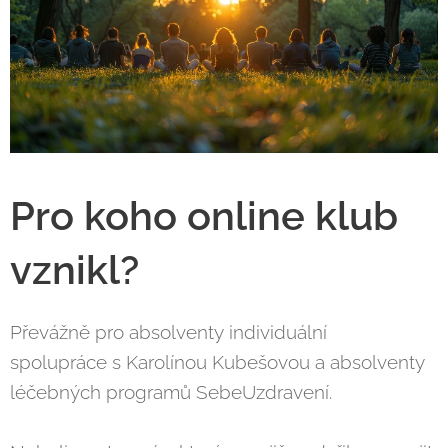
Pro koho online klub
vznikl?
Převážně pro absolventy individuální
spolupráce s Karolínou Kubešovou a absolventy
léčebných programů SebeUzdravení.