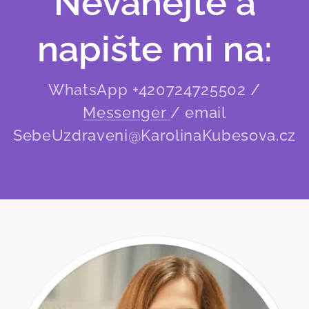
Neváhejte a
napište mi na:
WhatsApp +420724725502 /
Messenger
/ email
SebeUzdraveni@KarolinaKubesova.cz