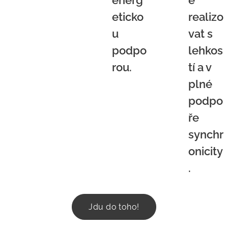
eticko
realizo
u
vat s
podpo
lehkos
rou.
tí a v
plné
podpo
ře
synchr
onicity
.
Jdu do toho!