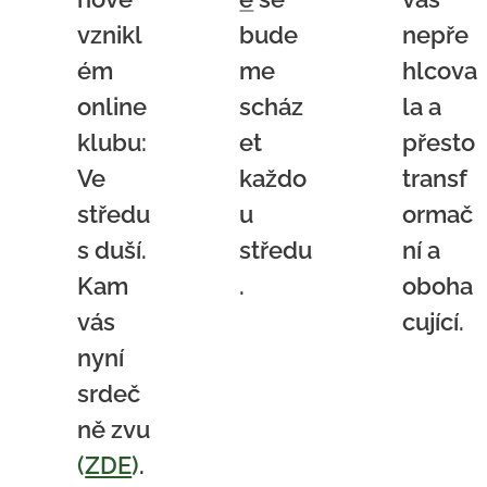
vznikl
bude
nepře
ém
me
hlcova
online
scház
la a
klubu:
et
přesto
Ve
každo
transf
středu
u
ormač
s duší.
středu
ní a
Kam
.
oboha
vás
cující.
nyní
srdeč
ně zvu
(
ZDE
)
.