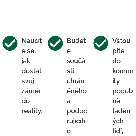
Naučít
Budet
Vstou
e se,
e
píte
jak
součá
do
dostat
stí
komun
svůj
chrán
ity
záměr
ěného
podob
do
a
ně
reality.
podpo
laděn
rujícíh
ých
o
lidí,