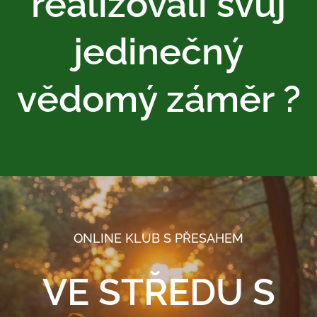
realizovali svůj
jedinečný
vědomý záměr ?
ONLINE KLUB S PŘESAHEM
VE STŘEDU S