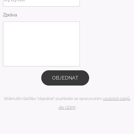
Zpráva
OBJEDNAT
Stisknutím tlačítka "objednat" souhlasíte se zpracováním
osobních údajů
dle GDPR