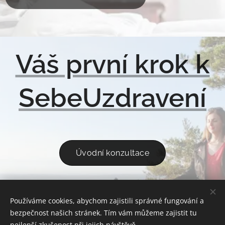
Váš první krok k
SebeUzdravení
Úvodní konzultace
Používáme cookies, abychom zajistili správné fungování a
ÚVOD
REFERENCE
KONTAKT
OCHRANA OSOBNÍCH ÚDAJŮ
bezpečnost našich stránek. Tím vám můžeme zajistit tu
OBCHODNÍ PODMÍNKY
nejlepší zkušenost při jejich návštěvě.