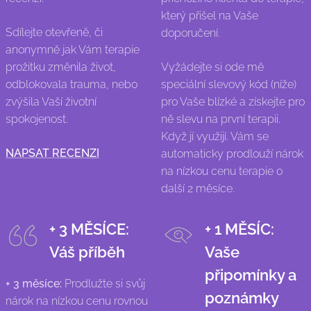
který přišel na Vaše
Sdílejte otevřeně, či
doporučení.
anonymně jak Vám terapie
prožitku změnila život,
Vyžádejte si ode mě
odblokovala trauma, nebo
speciální slevový kód (níže)
zvýšila Vaší životní
pro Vaše blízké a získejte pro
spokojenost.
ně slevu na první terapii.
Když jí využijí. Vám se
NAPSAT RECENZI
automaticky prodlouží nárok
na nízkou cenu terapie o
další 2 měsíce.
+ 3 MĚSÍCE:
+ 1
MĚSÍC
:
Váš příběh
Vaše
připomínky a
+ 3 měsíce:
Prodlužte si svůj
poznámky
nárok na nízkou cenu rovnou