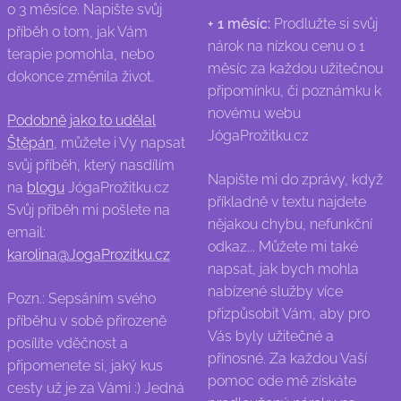
o 3 měsíce. Napište svůj
+ 1 měsíc:
Prodlužte si svůj
příběh o tom, jak Vám
nárok na nízkou cenu o 1
terapie pomohla, nebo
měsíc za každou užitečnou
dokonce změnila život.
připomínku, či poznámku k
novému webu
Podobně jako to udělal
JógaProžitku.cz
Štěpán
, můžete i Vy napsat
svůj příběh, který nasdílím
Napište mi do zprávy, když
na
blogu
JógaProžitku.cz
příkladně v textu najdete
Svůj příběh mi pošlete na
nějakou chybu, nefunkční
email:
odkaz... Můžete mi také
karolina@JogaProzitku.cz
napsat, jak bych mohla
nabízené služby více
Pozn.: Sepsáním svého
přizpůsobit Vám, aby pro
příběhu v sobě přirozeně
Vás byly užitečné a
posílíte vděčnost a
přínosné. Za každou Vaší
připomenete si, jaký kus
pomoc ode mě získáte
cesty už je za Vámi :) Jedná