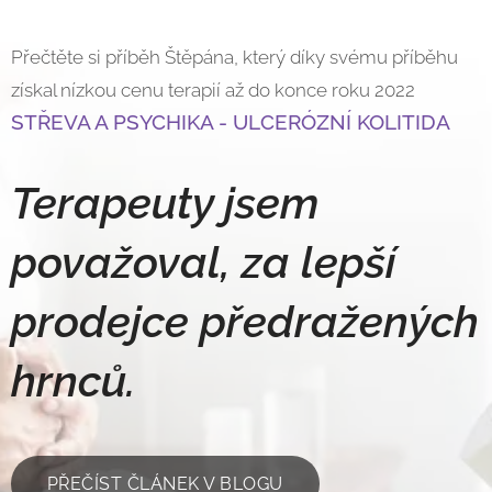
Přečtěte si příběh Štěpána, který díky svému příběhu
získal nízkou cenu terapií až do konce roku 2022
STŘEVA A PSYCHIKA - ULCERÓZNÍ KOLITIDA
Terapeuty jsem
považoval, za lepší
prodejce předražených
hrnců.
PŘEČÍST ČLÁNEK V BLOGU