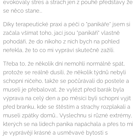
evokovaly stres a strach jen z pouhé představy že
se něco stane...
Díky terapeutické praxi a péči o "panikáře" jsem si
začala všímat toho, jací jsou "panikáři" vlastně
pohodáři, že do nikoho z nich bych na pohled
neřekla, že to co mi vypráví skutečně zažili.
Třeba to, že několik dní nemohli normálně spát,
protože se reálně dusili, že několik týdnů nebyli
schopní ničeho, takže se počůrávali do postele a
museli je přebalovat, že vylézt před barák byla
výprava na celý den a po měsíci byli schopní vyjít
před branku, kde se štěstím a strachy rozplakali a
museli zpátky domů... Vyslechnu si různé extrémy,
kterých se na lidech panika napáchala a přes to mi
je vyprávějí krásné a usměvavé bytosti s