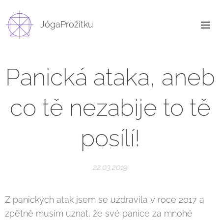
JógaProžitku
Panická ataka, aneb
co tě nezabije to tě
posílí!
22.03.2019
Z panických atak jsem se uzdravila v roce 2017 a
zpětně musím uznat, že své panice za mnohé