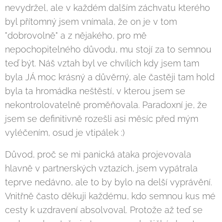
nevydržel, ale v každém dalším záchvatu kterého
byl přítomný jsem vnímala, že on je v tom
"dobrovolně" a z nějakého, pro mě
nepochopitelného důvodu, mu stojí za to semnou
teď být. Náš vztah byl ve chvílích kdy jsem tam
byla JÁ moc krásný a důvěrný, ale častěji tam hold
byla ta hromádka neštěstí, v kterou jsem se
nekontrolovatelně proměňovala. Paradoxní je, že
jsem se definitivně rozešli asi měsíc před mým
vyléčením, osud je vtipálek :)
Důvod, proč se mi panická ataka projevovala
hlavně v partnerských vztazích, jsem vypátrala
teprve nedávno, ale to by bylo na delší vyprávění.
Vnitřně často děkuji každému, kdo semnou kus mé
cesty k uzdravení absolvoval. Protože až teď se