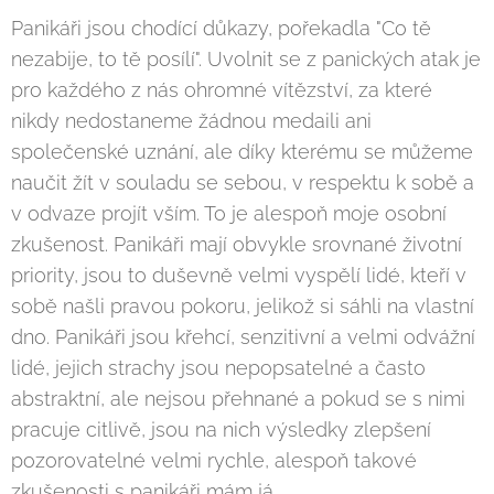
Panikáři jsou chodící důkazy, pořekadla "Co tě
nezabije, to tě posílí". Uvolnit se z panických atak je
pro každého z nás ohromné vítězství, za které
nikdy nedostaneme žádnou medaili ani
společenské uznání, ale díky kterému se můžeme
naučit žít v souladu se sebou, v respektu k sobě a
v odvaze projít vším. To je alespoň moje osobní
zkušenost. Panikáři mají obvykle srovnané životní
priority, jsou to duševně velmi vyspělí lidé, kteří v
sobě našli pravou pokoru, jelikož si sáhli na vlastní
dno. Panikáři jsou křehcí, senzitivní a velmi odvážní
lidé, jejich strachy jsou nepopsatelné a často
abstraktní, ale nejsou přehnané a pokud se s nimi
pracuje citlivě, jsou na nich výsledky zlepšení
pozorovatelné velmi rychle, alespoň takové
zkušenosti s panikáři mám já.