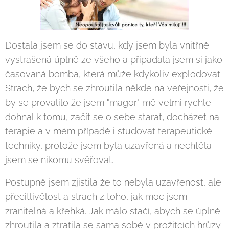
Dostala jsem se do stavu, kdy jsem byla vnitřně
vystrašená úplně ze všeho a připadala jsem si jako
časovaná bomba, která může kdykoliv explodovat.
Strach, že bych se zhroutila někde na veřejnosti, že
by se provalilo že jsem "magor" mě velmi rychle
dohnal k tomu, začít se o sebe starat, docházet na
terapie a v mém případě i studovat terapeutické
techniky, protože jsem byla uzavřená a nechtěla
jsem se nikomu svěřovat.
Postupně jsem zjistila že to nebyla uzavřenost, ale
přecitlivělost a strach z toho, jak moc jsem
zranitelná a křehká. Jak málo stačí, abych se úplně
zhroutila a ztratila se sama sobě v prožitcích hrůzy