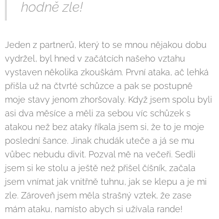
hodně zle!
Jeden z partnerů, který to se mnou nějakou dobu
vydržel, byl hned v začátcích našeho vztahu
vystaven několika zkouškám. První ataka, ač lehká
přišla už na čtvrté schůzce a pak se postupně
moje stavy jenom zhoršovaly. Když jsem spolu byli
asi dva měsíce a měli za sebou víc schůzek s
atakou než bez ataky říkala jsem si, že to je moje
poslední šance. Jinak chudák uteče a já se mu
vůbec nebudu divit. Pozval mě na večeři. Sedli
jsem si ke stolu a ještě než přišel číšník, začala
jsem vnímat jak vnitřně tuhnu, jak se klepu a je mi
zle. Zároveň jsem měla strašný vztek, že zase
mám ataku, namísto abych si užívala rande!