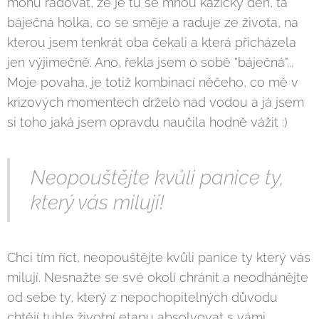
mohu radovat, že je tu se mnou kažičký den, ta
báječná holka, co se směje a raduje ze života, na
kterou jsem tenkrát oba čekali a která přicházela
jen výjimečně. Ano, řekla jsem o sobě "báječná"...
Moje povaha, je totiž kombinací něčeho, co mě v
krizových momentech drželo nad vodou a já jsem
si toho jaká jsem opravdu naučila hodně vážit :)
Neopouštějte kvůli panice ty,
který vás milují!
Chci tím říct, neopouštějte kvůli panice ty který vás
milují. Nesnažte se své okolí chránit a neodhánějte
od sebe ty, který z nepochopitelných důvodu
chtějí tuhle životní etapu absolvovat s vámi.