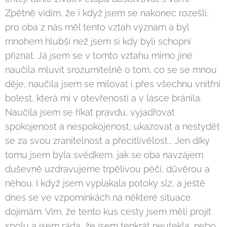
Zpětně vidím, že i když jsem se nakonec rozešli,
pro oba z nás měl tento vztah význam a byl
mnohem hlubší než jsem si kdy byli schopní
přiznat. Já jsem se v tomto vztahu mimo jiné
naučila mluvit srozumitelně o tom, co se se mnou
děje, naučila jsem se milovat i přes všechnu vnitřní
bolest, která mi v otevřenosti a v lásce bránila.
Naučila jsem se říkat pravdu, vyjadřovat
spokojenost a nespokojenost, ukazovat a nestydět
se za svou zranitelnost a přecitlivělost... Jen díky
tomu jsem byla svědkem, jak se oba navzájem
duševně uzdravujeme trpělivou péčí, důvěrou a
něhou. I když jsem vyplakala potoky slz, a ještě
dnes se ve vzpomínkách na některé situace
dojímám. Vím, že tento kus cesty jsem měli projít
spolu a jsem ráda, že jsem tenkrát neutekla, nebo