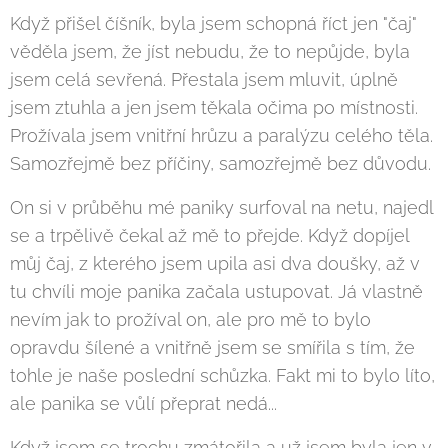
Když přišel číšník, byla jsem schopná říct jen "čaj"
věděla jsem, že jíst nebudu, že to nepůjde, byla
jsem celá sevřená. Přestala jsem mluvit, úplně
jsem ztuhla a jen jsem těkala očima po místnosti.
Prožívala jsem vnitřní hrůzu a paralýzu celého těla.
Samozřejmě bez příčiny, samozřejmě bez důvodu.
On si v průběhu mé paniky surfoval na netu, najedl
se a trpělivě čekal až mě to přejde. Když dopíjel
můj čaj, z kterého jsem upila asi dva doušky, až v
tu chvíli moje panika začala ustupovat. Já vlastně
nevím jak to prožíval on, ale pro mě to bylo
opravdu šílené a vnitřně jsem se smířila s tím, že
tohle je naše poslední schůzka. Fakt mi to bylo líto,
ale panika se vůlí přeprat nedá...
Když jsem se trochu zmátořila a už jsem byla jen v