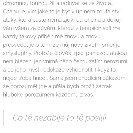
ohromnou touhou žít a radovat se ze života...
Chápu je, vím jaké to je být v úplném zoufalství
ataky, která často nemá zjevnou příčinu a děkuji
vám všem za důvěru, kterou v terapiích sdílíme.
Každý takový příběh mě znovu a znovu
přesvědčuje o tom, že můj nový životní směr je
smysluplný. Protože člověk trpící panickou atakou
není blázen, jen vnímá něco čemu zatím nerozumí
a co jeho mysl nedokáže vyhodnotit. I když to
nejde třeba hned... Sama jsem chodícím důkazem,
že porozumět jde a přála bych prožít zázrak
hluboké porozumění každému z vás.
Co tě nezabije to tě posílí!