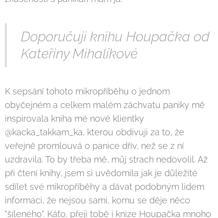
Doporučuji knihu Houpačka od
Kateřiny Mihalíkové
K sepsání tohoto mikropříběhu o jednom
obyčejném a celkem malém záchvatu paniky mě
inspirovala kniha mé nové klientky
@kacka_takkam_ka, kterou obdivuji za to, že
veřejně promlouvá o panice dřív, než se z ní
uzdravila. To by třeba mě, můj strach nedovolil. Až
při čtení knihy, jsem si uvědomila jak je důležité
sdílet své mikropříběhy a dávat podobným lidem
informaci, že nejsou sami, komu se děje něco
"šíleného". Káťo, přeji tobě i knize Houpačka mnoho