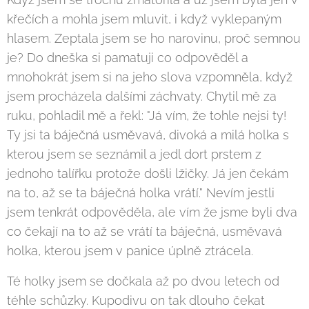
křečích a mohla jsem mluvit, i když vyklepaným
hlasem. Zeptala jsem se ho narovinu, proč semnou
je? Do dneška si pamatuji co odpověděl a
mnohokrát jsem si na jeho slova vzpomněla, když
jsem procházela dalšími záchvaty. Chytil mě za
ruku, pohladil mě a řekl: "Já vím, že tohle nejsi ty!
Ty jsi ta báječná usměvavá, divoká a milá holka s
kterou jsem se seznámil a jedl dort prstem z
jednoho talířku protože došli lžičky. Já jen čekám
na to, až se ta báječná holka vrátí." Nevím jestli
jsem tenkrát odpověděla, ale vím že jsme byli dva
co čekají na to až se vrátí ta báječná, usměvavá
holka, kterou jsem v panice úplně ztrácela.
Té holky jsem se dočkala až po dvou letech od
téhle schůzky. Kupodivu on tak dlouho čekat