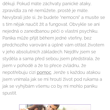
děkuji. Pokud máte záchvaty panické ataky,
zpravidla za ně nemůžete, prostě je máte.
Nevybrali jste si, že budete "nemocní" a musíte se
s tím nějak naučit žít a fungovat. Obvykle se ani
nejedná o zanedbanou péči o vlastní psychiku.
Panika může přijít během jedné vteřiny, bez
předchozího varování a úplně vám otřást životem
v jeho absolutních základech. Nejdřív jsem se
styděla a sama před sebou jsem předstírala, že
jsem v pohodě a že to přece zvládnu, že
nepotřebuju cizí
pomoc
. Jenže s každou atakou
jsem vnímala jak se mi hroutí život pod rukama a
jak se vyhýbám všemu co by mi mohlo paniku
spustit.