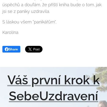
úspěchů a doufám, že příští kniha bude o tom, jak
jsi se z paniky uzdravila.
S láskou všem "panikářům",
Karolína
Share
Váš první krok k
SebeUzdravení