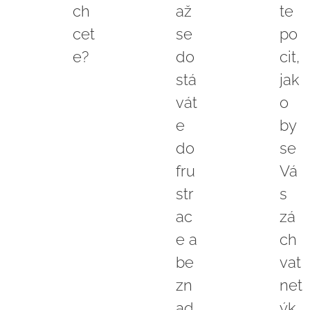
ch
až
te
cet
se
po
e?
do
cit,
stá
jak
vát
o
e
by
do
se
fru
Vá
str
s
ac
zá
e a
ch
be
vat
zn
net
ad
ýk