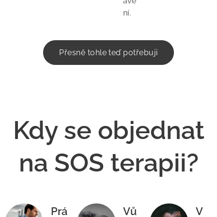
ave
ní.
Přesně tohle teď potřebuji
Kdy se objednat
na SOS terapii?
Prá
Vů
V