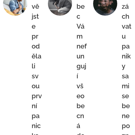
vě
be
zá
jst
c
ch
e
Vá
vat
pr
m
u
od
nef
pa
ěla
un
nik
li
guj
y
sv
í
sa
ou
vš
mi
prv
eo
se
ní
be
be
pa
cn
ne
nic
á
po