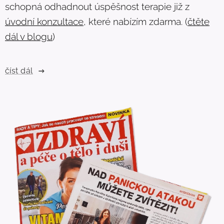
schopná odhadnout úspěšnost terapie již z
úvodní konzultace
, které nabízím zdarma. (
čtěte
dál v blogu
)
číst dál