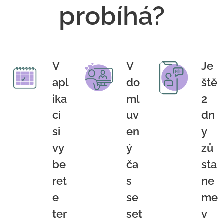
probíhá?
V
V
Je
apl
do
ště
ika
ml
2
ci
uv
dn
si
en
y
vy
ý
zů
be
ča
sta
ret
s
ne
e
se
me
ter
set
v