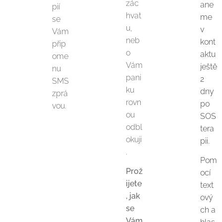
zác
ane
pií
hvat
me
se
u,
v
Vám
neb
kont
přip
o
aktu
ome
Vám
ještě
nu
pani
2
SMS
ku
dny
zprá
rovn
po
vou.
ou
SOS
odbl
tera
okuji
pii.
.
Pom
Prož
ocí
ijete
text
, jak
ový
se
ch a
Vám