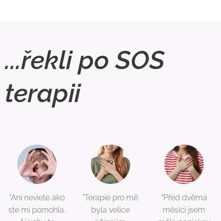
...řekli po SOS
terapii
"Ani neviete ako
"Terapie pro mě
"Před dvěma
ste mi pomohla.
byla velice
měsíci jsem