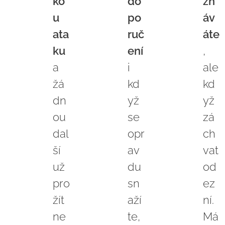
ko
do
zn
u
po
áv
ata
ruč
áte
ku
ení
,
a
i
ale
žá
kd
kd
dn
yž
yž
ou
se
zá
dal
opr
ch
ší
av
vat
už
du
od
pro
sn
ez
žít
aží
ní.
ne
te,
Má