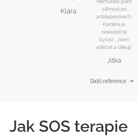
Nemusela jsem
sáhnout po
Klára
antidepresivech.
Karolina je
neskutečná
bytost . Jsem
vděčná a děkuji."
Jitka
Další reference
Jak SOS terapie