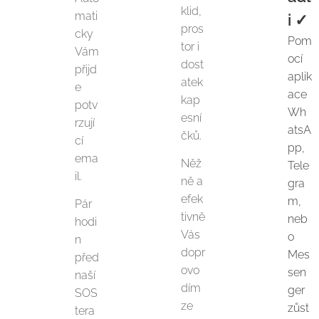
klid,
mati
i
✓
pros
cky
Pom
tor i
Vám
ocí
dost
přijd
aplik
atek
e
ace
kap
potv
Wh
esní
rzují
atsA
čků.
cí
pp,
ema
Něž
Tele
il.
ně a
gra
efek
m,
Pár
tivně
neb
hodi
Vás
o
n
dopr
Mes
před
ovo
sen
naší
dím
ger
SOS
ze
zůst
tera