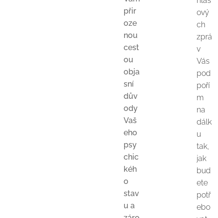
hlas
přir
ový
oze
ch
nou
zprá
cest
v
ou
Vás
obja
pod
sní
poří
dův
m
ody
na
Vaš
dálk
eho
u
psy
tak,
chic
jak
kéh
bud
o
ete
stav
potř
u a
ebo
záro