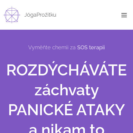
JógaProžitku
Vyměňte chemii za
SOS terapii
ROZDÝCHÁVÁTE
záchvaty
PANICKÉ ATAKY
a nikam to