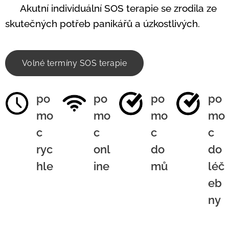
🌟
Akutní individuální SOS terapie se zrodila ze
skutečných potřeb panikářů a úzkostlivých.
Volné termíny SOS terapie
po
po
po
po
mo
mo
mo
mo
c
c
c
c
ryc
onl
do
do
hle
ine
mů
léč
eb
ny