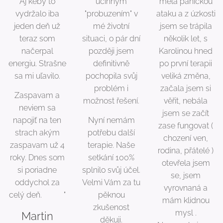
Aj keby to
účinným
měla panickou
vydržalo iba
"probuzením" v
ataku a z úzkosti
jeden deň už
mé životní
jsem se trápila
teraz som
situaci, o pár dní
několik let, s
načerpal
později jsem
Karolinou hned
energiu. Strašne
definitivně
po první terapii
sa mi uľavilo.
pochopila svůj
veliká změna,
problém i
začala jsem si
Zaspavam a
možnost řešení.
věřit, nebála
neviem sa
jsem se začít
napojiť na ten
Nyní nemám
zase fungovat (
strach akým
potřebu další
chození ven,
zaspavam už 4
terapie. Naše
rodina, přátelé )
roky. Dnes som
setkání 100%
otevřela jsem
si poriadne
splnilo svůj účel.
se, jsem
oddychol za
Velmi Vám za tu
vyrovnaná a
celý deň. 🙏❤️"
pěknou
mám klidnou
zkušenost
mysl .
Martin
děkuji.