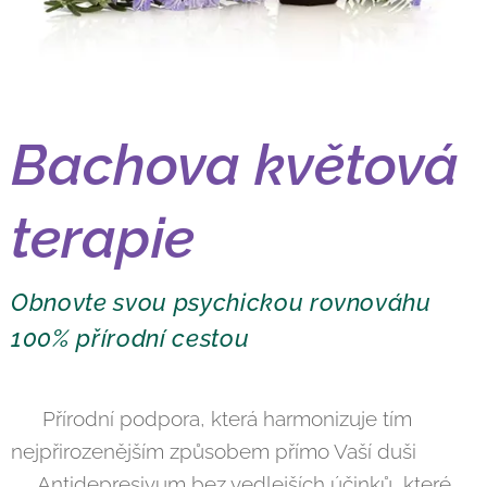
Bachova květová
terapie
Obnovte svou psychickou rovnováhu
100% přírodní cestou
👍 Přírodní podpora, která harmonizuje tím
nejpřirozenějším způsobem přímo Vaší duši
👍Antidepresivum bez vedlejších účinků, které