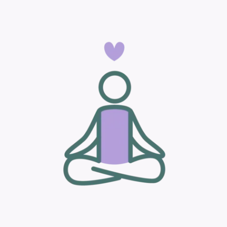
Cestujete poprvé s koněm a
chcete aby vše dobře zvládl?
Na to vše a na mnoho dalších témat lze
sestavit individuální Bachova květová terapie
na míru
.