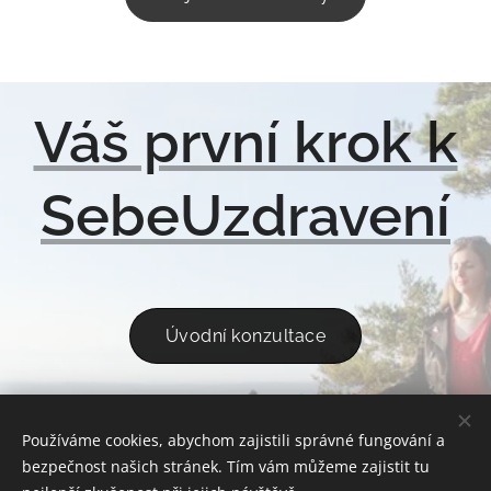
Váš první krok k
SebeUzdravení
Úvodní konzultace
Používáme cookies, abychom zajistili správné fungování a
ÚVOD
REFERENCE
KONTAKT
OCHRANA OSOBNÍCH ÚDAJŮ
bezpečnost našich stránek. Tím vám můžeme zajistit tu
OBCHODNÍ PODMÍNKY