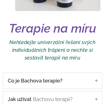
Terapie na míru
Nehledejte univerzální řešení svých
individuálních trápení a nechte si
sestavit terapii na míru
Co je Bachova terapie?
Bachovy květové esence představují
bezpečnou a přirozenou metodu podpůrné
Jak užívat
Bachovu terapii?
léčby, neboť jemně obnovují ztracenou duševní