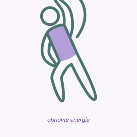
Čeká Vaše dítě nástup do
školky/školy?
Jako rodina procházíte krizí,
rozvodem, nebo jinou velkou
změnou a chcete sobě a svým
dětem ulevit od emoční bolesti a
prožitých traumat?
Prožívá Vaše dítě šikanu a chcete
jej podpořit v sebedůvěře?
Čekají Vás důležité zkoušky a
potřebujete se učit / soustředit /
být klidnější?
obnovte energie
Rádi byste aby Váš pes byl
učenlivější?