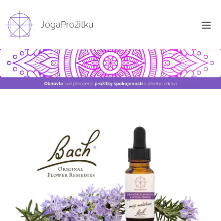
JógaProžitku