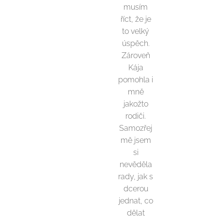
musím
říct, že je
to velký
úspěch.
Zároveň
Kája
pomohla i
mně
jakožto
rodiči.
Samozřej
mě jsem
si
nevěděla
rady, jak s
dcerou
jednat, co
dělat