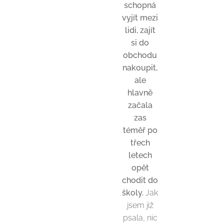
schopná
vyjít mezi
lidi, zajít
si do
obchodu
nakoupit,
ale
hlavně
začala
zas
téměř po
třech
letech
opět
chodit do
školy.
Jak
jsem již
psala, nic