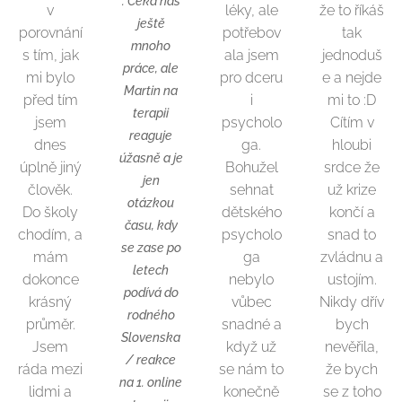
. Čeká nás
v
léky, ale
že to říkáš
ještě
porovnání
potřebov
tak
mnoho
s tím, jak
ala jsem
jednoduš
práce, ale
mi bylo
pro dceru
e a nejde
Martin na
před tím
i
mi to :D
terapii
jsem
psycholo
Cítím v
reaguje
dnes
ga.
hloubi
úžasně a je
úplně jiný
Bohužel
srdce že
jen
člověk.
sehnat
už krize
otázkou
Do školy
dětského
končí a
času, kdy
chodím, a
psycholo
snad to
se zase po
mám
ga
zvládnu a
letech
dokonce
nebylo
ustojím.
podívá do
krásný
vůbec
Nikdy dřív
rodného
průměr.
snadné a
bych
Slovenska
Jsem
když už
nevěřila,
/ reakce
ráda mezi
se nám to
že bych
na 1. online
lidmi a
konečně
se z toho