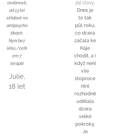
její stavy.
osobnosti,
Dnes je
od 13 let
to tak
střídavě na
půl roku,
antipsycho
co dcera
tikách.
začala ke
Nyní bez
Káje
léků./celk
chodit, a i
em 7
když není
terapií)
vše
Julie,
stoproce
18 let
ntní
rozhodně
udělala
dcera
velké
pokroky.
Je