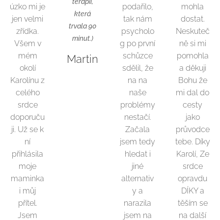
terapii,
úzko mi je
podařilo,
mohla
která
jen velmi
tak nám
dostat.
trvala 90
zřídka.
psycholo
Neskuteč
minut.
)
Všem v
g po první
ně si mi
mém
schůzce
pomohla
Martin
okolí
sdělil, že
a děkuji
Karolínu z
na na
Bohu že
celého
naše
mi dal do
srdce
problémy
cesty
doporuču
nestačí.
jako
ji. Už se k
Začala
průvodce
ní
jsem tedy
tebe. Díky
přihlásila
hledat i
Karolí, Ze
moje
jiné
srdce
maminka
alternativ
opravdu
i můj
y a
DÍKY a
přítel.
narazila
těším se
Jsem
jsem na
na další