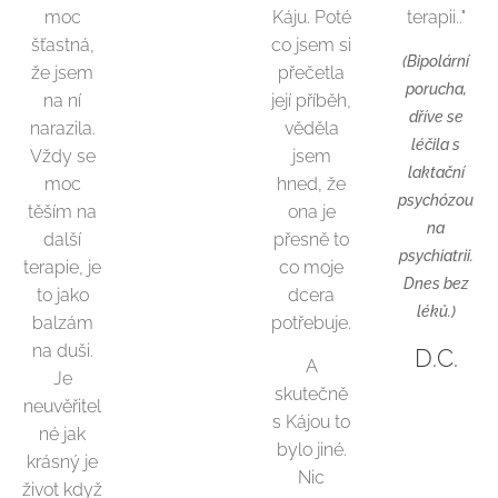
moc
Káju. Poté
terapii.."
šťastná,
co jsem si
(Bipolární
že jsem
přečetla
porucha,
na ní
její příběh,
dříve se
narazila.
věděla
léčila s
Vždy se
jsem
laktační
moc
hned, že
psychózou
těším na
ona je
na
další
přesně to
psychiatrii.
terapie, je
co moje
Dnes bez
to jako
dcera
léků.)
balzám
potřebuje.
na duši.
D.C.
A
Je
skutečně
neuvěřitel
s Kájou to
né jak
bylo jiné.
krásný je
Nic
život když