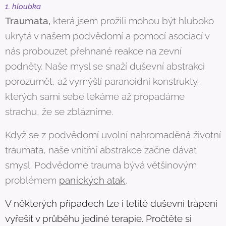
1. hloubka
Traumata,
která jsem prožili mohou být hluboko
ukrytá v našem podvědomí a pomocí asociací v
nás probouzet přehnané reakce na zevní
podněty. Naše mysl se snaží duševní abstrakci
porozumět, až vymýšlí paranoidní konstrukty,
kterých sami sebe lekáme až propadáme
strachu, že se zblázníme.
Když se z podvědomí uvolní nahromaděná životní
traumata, naše vnitřní abstrakce začne dávat
smysl. Podvědomé trauma bývá většinovým
problémem
panických atak
.
V některých případech lze i letité duševní trápení
vyřešit v průběhu jediné terapie. Pročtěte si