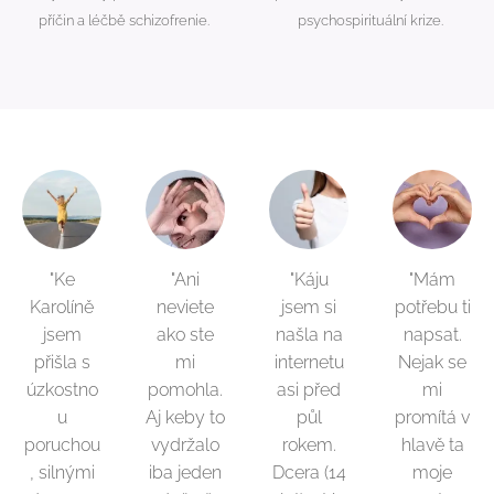
příčin a léčbě schizofrenie.
psychospirituální krize.
"Ke
"Ani
"Káju
"Mám
Karolíně
neviete
jsem si
potřebu ti
jsem
ako ste
našla na
napsat.
přišla s
mi
internetu
Nejak se
úzkostno
pomohla.
asi před
mi
u
Aj keby to
půl
promítá v
poruchou
vydržalo
rokem.
hlavě ta
, silnými
iba jeden
Dcera (14
moje