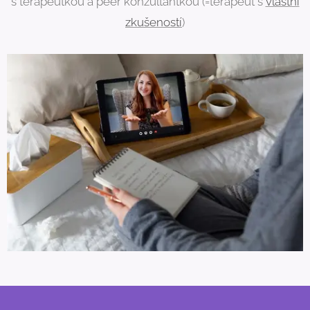
s terapeutkou a peer konzultantkou (=terapeut s
vlastní
zkušeností
)