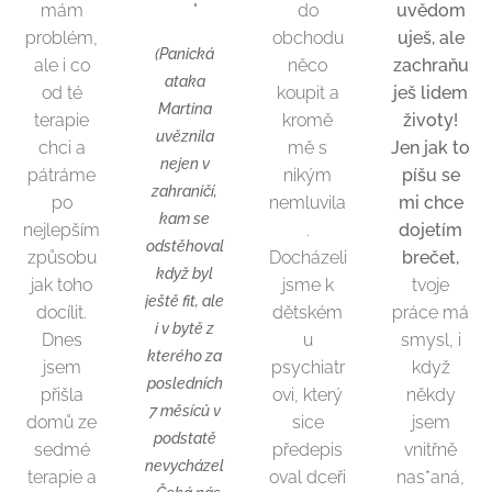
mám
❤️"
do
uvědom
problém,
obchodu
uješ, ale
(Panická
ale i co
něco
zachraňu
ataka
od té
koupit a
ješ lidem
Martina
terapie
kromě
životy!
uvěznila
chci a
mě s
Jen jak to
nejen v
pátráme
nikým
píšu se
zahraničí,
po
nemluvila
mi chce
kam se
nejlepším
.
dojetím
odstěhoval
způsobu
Docházeli
brečet,
když byl
jak toho
jsme k
tvoje
ještě fit, ale
docílit.
dětském
práce má
i v bytě z
Dnes
u
smysl, i
kterého za
jsem
psychiatr
když
posledních
přišla
ovi, který
někdy
7 měsíců v
domů ze
sice
jsem
podstatě
sedmé
předepis
vnitřně
nevycházel
terapie a
oval dceři
nas*aná,