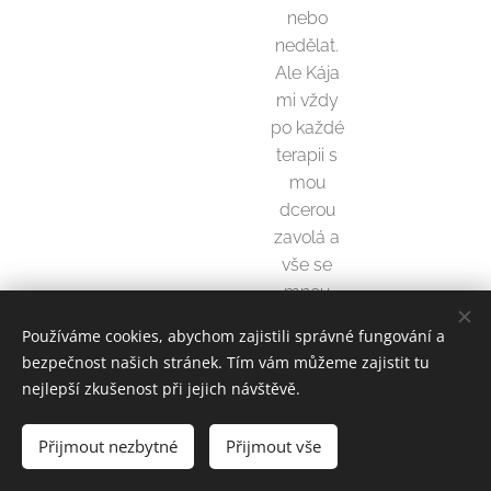
nebo
nedělat.
Ale Kája
mi vždy
po každé
terapii s
mou
dcerou
zavolá a
vše se
mnou
probere,
Používáme cookies, abychom zajistili správné fungování a
případně
bezpečnost našich stránek. Tím vám můžeme zajistit tu
řekne co
nejlepší zkušenost při jejich návštěvě.
by šlo
dělat líp
Přijmout nezbytné
Přijmout vše
nebo
jinak.