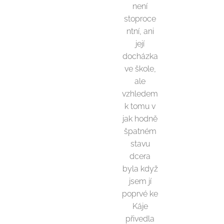
není
stoproce
ntní, ani
její
docházka
ve škole,
ale
vzhledem
k tomu v
jak hodně
špatném
stavu
dcera
byla když
jsem jí
poprvé ke
Káje
přivedla