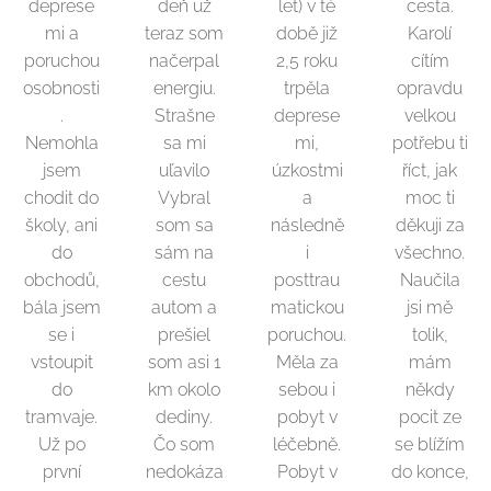
deprese
deň už
let) v té
cesta.
mi a
teraz som
době již
Karolí
poruchou
načerpal
2,5 roku
cítím
osobnosti
energiu.
trpěla
opravdu
.
Strašne
deprese
velkou
Nemohla
sa mi
mi,
potřebu ti
jsem
uľavilo
úzkostmi
říct, jak
chodit do
Vybral
a
moc ti
školy, ani
som sa
následně
děkuji za
do
sám na
i
všechno.
obchodů,
cestu
posttrau
Naučila
bála jsem
autom a
matickou
jsi mě
se i
prešiel
poruchou.
tolik,
vstoupit
som asi 1
Měla za
mám
do
km okolo
sebou i
někdy
tramvaje.
dediny.
pobyt v
pocit ze
Už po
Čo som
léčebně.
se blížím
první
nedokáza
Pobyt v
do konce,