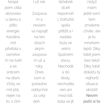
terapii
l už rok.
léčebně
i když
jsem cítila
🙏
dceři
mám
obrovsko
Zaspava
nepomoh
ještě sem
u úlevu a
m a
l, bohužel
tam
příliv
neviem
spíše
zmatené
energie.
sa napojiť
přitížil a i
chvíle, ale
Karolína
na ten
nadále
je to
mě
strach
byla ve
mnohem
přivítala s
akým
velmi
lepší. Díky
úsměve
zaspava
špatném
tobě jsem
m na tváři
m už 4
stavu.
bez léků!
a se
roky.
Nechodil
Díky tobě
srdcem
Dnes
a do
dokážu ty
na dlani.
som si
školy,
nejhorší
Vždy se
poriadne
nechodila
situace
mě ptá,
oddychol
ven ani
obstát!
nejen na
za celý
mezi lidi,
Nevím
to, s čím
deň. 🙏
bála se jít
jestli si to