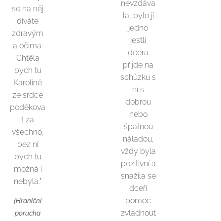
nevzdáva
se na něj
la, bylo jí
díváte
jedno
zdravým
jestli
a očima.
dcera
Chtěla
přijde na
bych tu
schůzku s
Karolíně
ní s
ze srdce
dobrou
poděkova
nebo
t za
špatnou
všechno,
náladou,
bez ní
vždy byla
bych tu
pozitivní a
možná i
snažila se
nebyla."
dceři
pomoc
(Hraniční
zvládnout
porucha