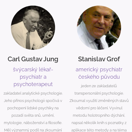
Carl Gustav Jung
Stanislav Grof
švýcarský lékař-
americký psychiatr
psychiatr a
českého původu
psychoterapeut
jeden ze zakladatelů
zakladatel analytické psychologie.
transpersonální psychologie.
Jeho přínos psychologii spočívá v
Zkoumal využití změněných stavů
pochopení lidské psychiky na
vědomí pro léčení. Vyvinul
pozadí světa snů, umění,
metodu holotropního dýchání,
mytologie, náboženství a filosofie.
napsal několik knih s poznatky z
Měl významný podíl na zkoumání
aplikace této metody a na téma