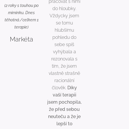
pracovat s nimi
(2 roky s touhou po
do hloubky.
miminku. Dnes
Vždycky jsem
těhotná./celkem 1
se tomu
terapie)
hlubšímu
pohledu do
Markéta
sebe spíš
vyhýbala a
rezonovala s
tím, že jsem
vlastně strašně
racionální
člověk.
Díky
vaší terapii
jsem pochopila,
že před sebou
neuteču a že je
lepší to