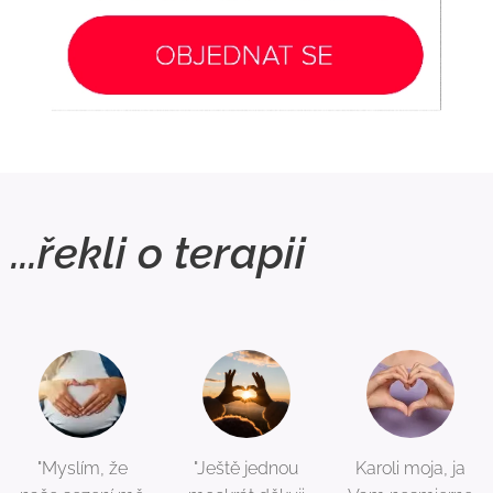
...řekli o terapii
"Myslím, že
"Ještě jednou
Karoli moja, ja