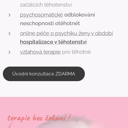
začátcích těhotenství
psychosomatické
odblokování
neschopnosti otěhotnět
online péče o psychiku ženy v období
hospitalizace v těhotenství
vztahová terapie
pro těhotné
Úvodní konzultace ZDARMA