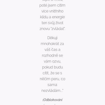
poté jsem cítím
více vnitřního
klidu a energie
ten svůj život
znovu "zvládat".
Děkuji
mnohokrát za
váš čas a
rozhodně se
vám ozvu,
pokud budu
cítit, že se s
něčím peru, co
sama
nezvládám..."
(Odblokování