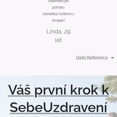
traumatu po
potratu
miminka
/celkem 1
terapie
)
Linda, 29
let
Další Reference
Váš první krok k
SebeUzdravení