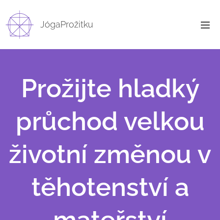
JógaProžitku
Prožijte hladký
průchod velkou
životní změnou v
těhotenství a
mateřství