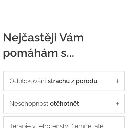
Nejčastěji Vám
pomáhám s...
Odblokování
strachu z porodu
Předporodní terapie: pro
Neschopnost
odblokování všech strachů z
otěhotnět
porodu v průběhu jednoho
Pomohu Vám najít a odblokovat
terapeutického sezení.
Probíhá
Terapie v těhotenství (jemně, ale
psychické a duševní důvody Vaší