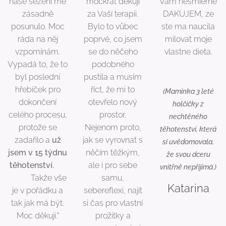
naše sezení mě
mockrát děkuji
Vam nesmierne
zásadně
za Vaší terapii.
DAKUJEM, ze
posunulo. Moc
Bylo to vůbec
ste ma naucila
ráda na něj
poprvé, co jsem
milovat moje
vzpomínám.
se do něčeho
vlastne dieta.
Vypadá to, že to
podobného
❤️❤️❤️
byl poslední
pustila a musím
hřebíček pro
říct, že mi to
(Maminka 3 leté
dokončení
otevřelo nový
holčičky z
celého procesu,
prostor.
nechtěného
protože se
Nejenom proto,
těhotenství, která
zadařilo a
už
jak se vyrovnat s
si uvědomovala,
jsem v 15 týdnu
něčím těžkým,
že svou dceru
těhotenství.
🙂
ale i pro sebe
vnitřně nepřijímá.)
🙂🙂 Takže vše
samu,
Katarina
je v pořádku a
sebereflexi, najít
tak jak má být.
si čas pro vlastní
Moc děkuji."
prožitky a