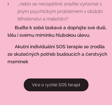
...nebo se neúspěšně snažíte vyrovnat s
jiným psychickým problémem v období
těhotenství a mateřství?
🌟
Buďte k sobě laskavá a dopřejte své duši,
tělu i svému miminku hlubokou úlevu.
🌟
Akutní individuální SOS terapie se zrodila
ze skutečných potřeb budoucích a čerstvých
maminek
Více o rychlé SOS terapii